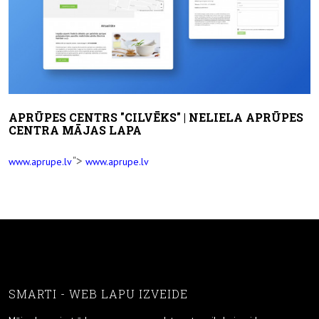
APRŪPES CENTRS "CILVĒKS" | NELIELA APRŪPES
CENTRA MĀJAS LAPA
">
www.aprupe.lv
www.aprupe.lv
SMARTI - WEB LAPU IZVEIDE