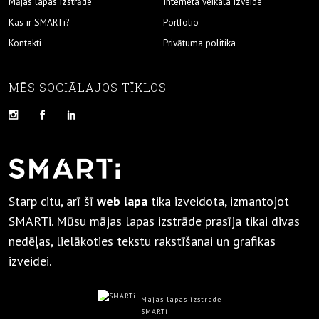
Mājas lapas izstrāde
Interneta veikala izveide
Kas ir SMARTi?
Portfolio
Kontakti
Privātuma politika
MĒS SOCIĀLAJOS TĪKLOS
Starp citu, arī šī
web lapa
tika izveidota, izmantojot
SMARTi. Mūsu mājas lapas izstrāde prasīja tikai divas
nedēļas, lielākoties tekstu rakstīšanai un grafikas
izveidei.
Majas lapas izstrade
SMARTi